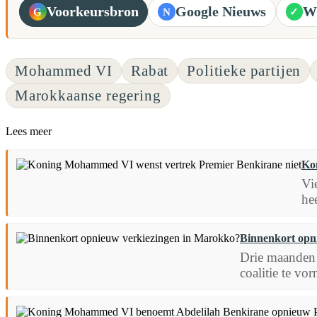
Voorkeursbron
Google Nieuws
W
G
N
✓
Mohammed VI
Rabat
Politieke partijen
Marokkaanse regering
Lees meer
Ko
Vi
he
Binnenkort opn
Drie maanden 
coalitie te vo