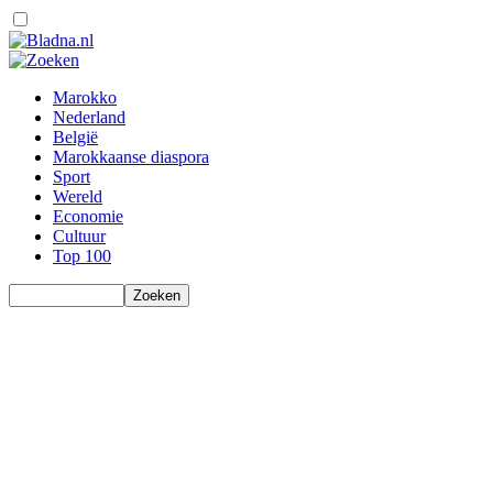
Marokko
Nederland
België
Marokkaanse diaspora
Sport
Wereld
Economie
Cultuur
Top 100