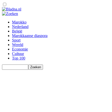
Marokko
Nederland
België
Marokkaanse diaspora
Sport
Wereld
Economie
Cultuur
Top 100