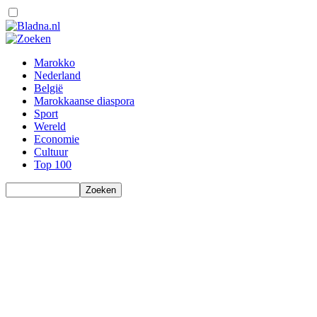
Marokko
Nederland
België
Marokkaanse diaspora
Sport
Wereld
Economie
Cultuur
Top 100