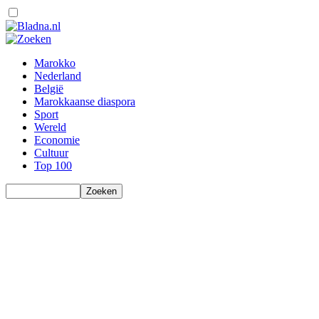
Marokko
Nederland
België
Marokkaanse diaspora
Sport
Wereld
Economie
Cultuur
Top 100