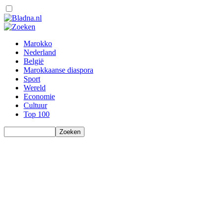
Marokko
Nederland
België
Marokkaanse diaspora
Sport
Wereld
Economie
Cultuur
Top 100