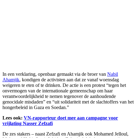
In een verklaring, openbaar gemaakt via de broer van
Nabil
Ahamjik
, kondigen de activisten aan dat ze vanaf woensdag
weigeren te eten of te drinken. De actie is een protest “tegen het
onvermogen van de internationale gemeenschap om haar
verantwoordelijkheid te nemen tegenover de aanhoudende
genocidale misdaden” en “uit solidariteit met de slachtoffers van het
hongerbeleid in Gaza en Soedan.”
Lees ook:
VN-rapporteur doet mee aan campagne voor
vrijlating Nasser Zefzafi
De zes stakers – naast Zefzafi en Ahamjik ook Mohamed Jelloul,