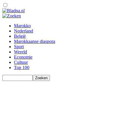
Marokko
Nederland
België
Marokkaanse diaspora
Sport
Wereld
Economie
Cultuur
Top 100