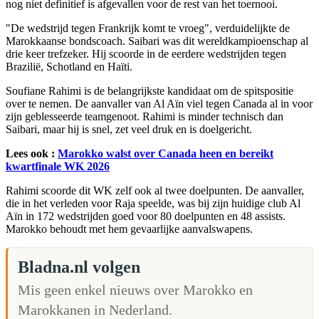
nog niet definitief is afgevallen voor de rest van het toernooi.
"De wedstrijd tegen Frankrijk komt te vroeg", verduidelijkte de
Marokkaanse bondscoach. Saibari was dit wereldkampioenschap al
drie keer trefzeker. Hij scoorde in de eerdere wedstrijden tegen
Brazilië, Schotland en Haïti.
Soufiane Rahimi is de belangrijkste kandidaat om de spitspositie
over te nemen. De aanvaller van Al Aïn viel tegen Canada al in voor
zijn geblesseerde teamgenoot. Rahimi is minder technisch dan
Saibari, maar hij is snel, zet veel druk en is doelgericht.
Lees ook :
Marokko walst over Canada heen en bereikt
kwartfinale WK 2026
Rahimi scoorde dit WK zelf ook al twee doelpunten. De aanvaller,
die in het verleden voor Raja speelde, was bij zijn huidige club Al
Aïn in 172 wedstrijden goed voor 80 doelpunten en 48 assists.
Marokko behoudt met hem gevaarlijke aanvalswapens.
Bladna.nl volgen
Mis geen enkel nieuws over Marokko en
Marokkanen in Nederland.