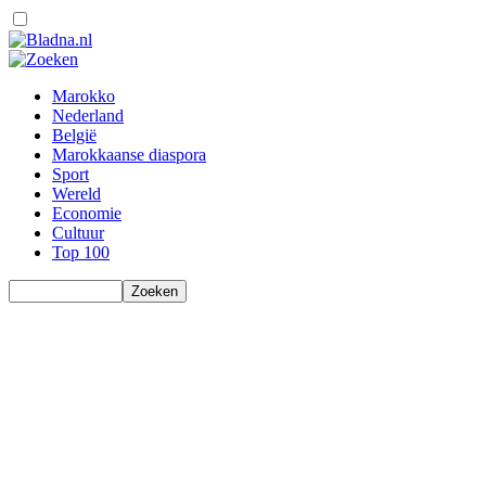
Marokko
Nederland
België
Marokkaanse diaspora
Sport
Wereld
Economie
Cultuur
Top 100