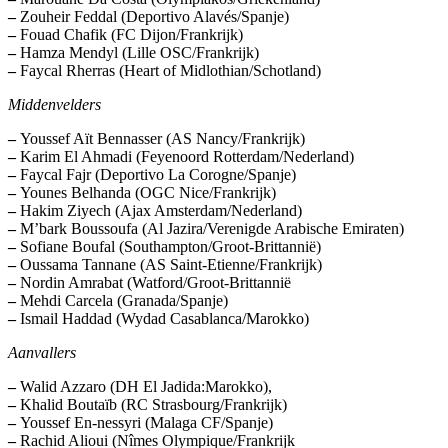
–
Zouheir Feddal (Deportivo Alavés/Spanje)
–
Fouad Chafik (FC Dijon/Frankrijk)
–
Hamza Mendyl (Lille OSC/Frankrijk)
–
Faycal Rherras (Heart of Midlothian/Schotland)
Middenvelders
–
Youssef Aït Bennasser (AS Nancy/Frankrijk)
–
Karim El Ahmadi (Feyenoord Rotterdam/Nederland)
–
Faycal Fajr (Deportivo La Corogne/Spanje)
–
Younes Belhanda (OGC Nice/Frankrijk)
–
Hakim Ziyech (Ajax Amsterdam/Nederland)
–
M’bark Boussoufa (Al Jazira/Verenigde Arabische Emiraten)
–
Sofiane Boufal (Southampton/Groot-Brittannië)
–
Oussama Tannane (AS Saint-Etienne/Frankrijk)
–
Nordin Amrabat (Watford/Groot-Brittannië
–
Mehdi Carcela (Granada/Spanje)
–
Ismail Haddad (Wydad Casablanca/Marokko)
Aanvallers
–
Walid Azzaro (DH El Jadida:Marokko),
–
Khalid Boutaïb (RC Strasbourg/Frankrijk)
–
Youssef En-nessyri (Malaga CF/Spanje)
–
Rachid Alioui (Nîmes Olympique/Frankrijk