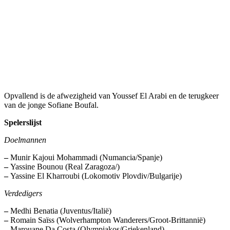
Opvallend is de afwezigheid van Youssef El Arabi en de terugkeer
van de jonge Sofiane Boufal.
Spelerslijst
Doelmannen
–
Munir Kajoui Mohammadi (Numancia/Spanje)
–
Yassine Bounou (Real Zaragoza/)
–
Yassine El Kharroubi (Lokomotiv Plovdiv/Bulgarije)
Verdedigers
–
Medhi Benatia (Juventus/Italië)
–
Romain Saïss (Wolverhampton Wanderers/Groot-Brittannië)
–
Marouane Da Costa (Olympiakos/Griekenland)