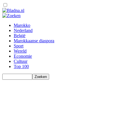
Marokko
Nederland
België
Marokkaanse diaspora
Sport
Wereld
Economie
Cultuur
Top 100