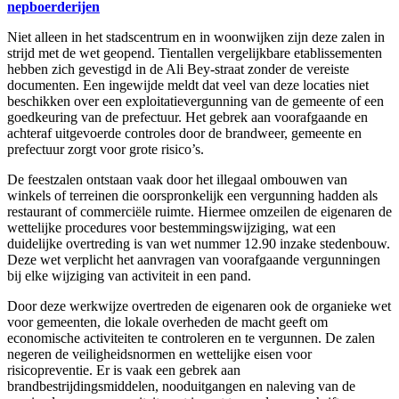
nepboerderijen
Niet alleen in het stadscentrum en in woonwijken zijn deze zalen in
strijd met de wet geopend. Tientallen vergelijkbare etablissementen
hebben zich gevestigd in de Ali Bey-straat zonder de vereiste
documenten. Een ingewijde meldt dat veel van deze locaties niet
beschikken over een exploitatievergunning van de gemeente of een
goedkeuring van de prefectuur. Het gebrek aan voorafgaande en
achteraf uitgevoerde controles door de brandweer, gemeente en
prefectuur zorgt voor grote risico’s.
De feestzalen ontstaan vaak door het illegaal ombouwen van
winkels of terreinen die oorspronkelijk een vergunning hadden als
restaurant of commerciële ruimte. Hiermee omzeilen de eigenaren de
wettelijke procedures voor bestemmingswijziging, wat een
duidelijke overtreding is van wet nummer 12.90 inzake stedenbouw.
Deze wet verplicht het aanvragen van voorafgaande vergunningen
bij elke wijziging van activiteit in een pand.
Door deze werkwijze overtreden de eigenaren ook de organieke wet
voor gemeenten, die lokale overheden de macht geeft om
economische activiteiten te controleren en te vergunnen. De zalen
negeren de veiligheidsnormen en wettelijke eisen voor
risicopreventie. Er is vaak een gebrek aan
brandbestrijdingsmiddelen, nooduitgangen en naleving van de