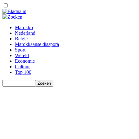
Marokko
Nederland
België
Marokkaanse diaspora
Sport
Wereld
Economie
Cultuur
Top 100