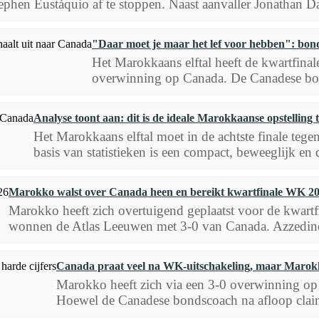
ephen Eustáquio af te stoppen. Naast aanvaller Jonathan Da
"Daar moet je maar het lef voor hebben": bo
Het Marokkaans elftal heeft de kwartfina
overwinning op Canada. De Canadese bond
Analyse toont aan: dit is de ideale Marokkaanse opstelling
Het Marokkaans elftal moet in de achtste finale teg
basis van statistieken is een compact, beweeglijk en 
Marokko walst over Canada heen en bereikt kwartfinale WK 2
Marokko heeft zich overtuigend geplaatst voor de kwar
wonnen de Atlas Leeuwen met 3-0 van Canada. Azzedine
Canada praat veel na WK-uitschakeling, maar Marokko
Marokko heeft zich via een 3-0 overwinning op
Hoewel de Canadese bondscoach na afloop claimd