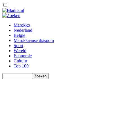
Marokko
Nederland
België
Marokkaanse diaspora
Sport
Wereld
Economie
Cultuur
Top 100