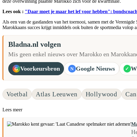
deze overwinning plaatste Marokko zich voor de kwartfinale.
Lees ook :
"Daar moet je maar het lef voor hebben": bondscoac
Als een van de gastlanden van het toernooi, samen met de Verenigde S
Marokkaans succes krijgt inmiddels ook buiten de sportmedia volop a
Bladna.nl volgen
Mis geen enkel nieuws over Marokko en Marokkane
Voorkeursbron
Google Nieuws
W
G
N
✓
Voetbal
Atlas Leeuwen
Hollywood
Can
Lees meer
Ma
He