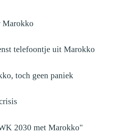
ar Marokko
nst telefoontje uit Marokko
kko, toch geen paniek
risis
en WK 2030 met Marokko"