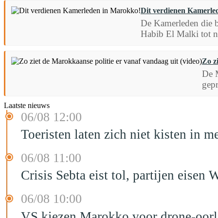
Dit verdienen Kamerle
De Kamerleden die b
Habib El Malki tot n
Zo z
De M
gepr
Laatste nieuws
06/08 12:00
Toeristen laten zich niet kisten in m
06/08 11:00
Crisis Sebta eist tol, partijen eis
06/08 10:00
VS kiezen Marokko voor drone-oor