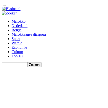
Marokko
Nederland
België
Marokkaanse diaspora
Sport
Wereld
Economie
Cultuur
Top 100