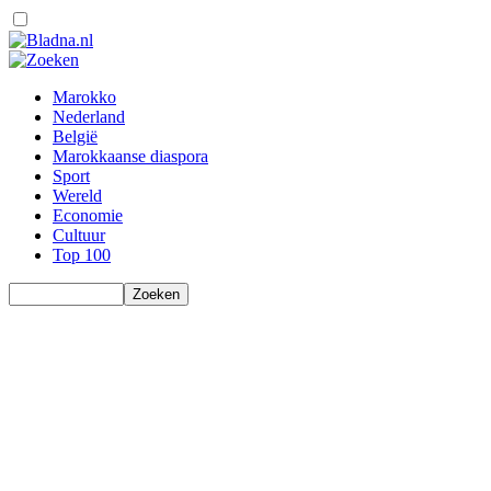
Marokko
Nederland
België
Marokkaanse diaspora
Sport
Wereld
Economie
Cultuur
Top 100