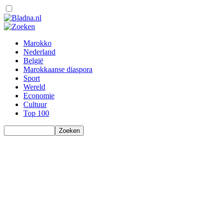
Marokko
Nederland
België
Marokkaanse diaspora
Sport
Wereld
Economie
Cultuur
Top 100