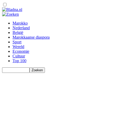
Marokko
Nederland
België
Marokkaanse diaspora
Sport
Wereld
Economie
Cultuur
Top 100