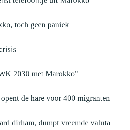
nst telefoontje uit Marokko
kko, toch geen paniek
risis
en WK 2030 met Marokko"
 opent de hare voor 400 migranten
jard dirham, dumpt vreemde valuta