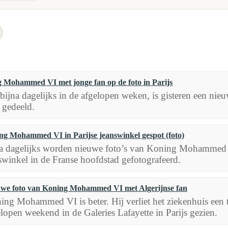
 Mohammed VI met jonge fan op de foto in Parijs
 bijna dagelijks in de afgelopen weken, is gisteren een n
 gedeeld.
ng Mohammed VI in Parijse jeanswinkel gespot (foto)
a dagelijks worden nieuwe foto’s van Koning Mohammed VI
swinkel in de Franse hoofdstad gefotografeerd.
we foto van Koning Mohammed VI met Algerijnse fan
ing Mohammed VI is beter. Hij verliet het ziekenhuis een t
lopen weekend in de Galeries Lafayette in Parijs gezien.