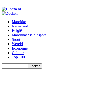
Marokko
Nederland
België
Marokkaanse diaspora
Sport
Wereld
Economie
Cultuur
Top 100