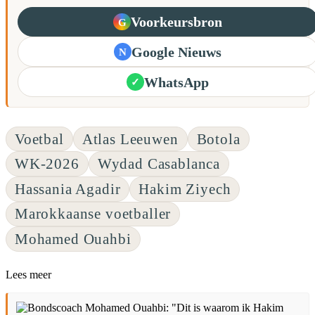
Voorkeursbron
G
Google Nieuws
N
WhatsApp
✓
Voetbal
Atlas Leeuwen
Botola
WK-2026
Wydad Casablanca
Hassania Agadir
Hakim Ziyech
Marokkaanse voetballer
Mohamed Ouahbi
Lees meer