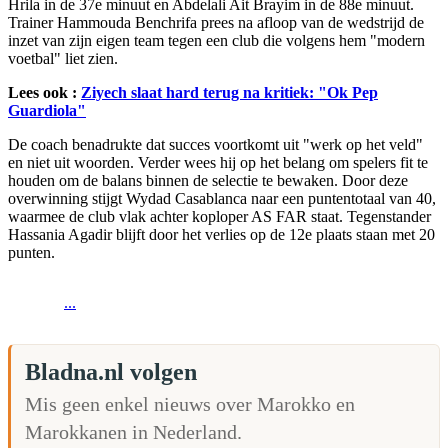
Hrila in de 37e minuut en Abdelali Ait Brayim in de 88e minuut.
Trainer Hammouda Benchrifa prees na afloop van de wedstrijd de
inzet van zijn eigen team tegen een club die volgens hem "modern
voetbal" liet zien.
Lees ook :
Ziyech slaat hard terug na kritiek: "Ok Pep
Guardiola"
De coach benadrukte dat succes voortkomt uit "werk op het veld"
en niet uit woorden. Verder wees hij op het belang om spelers fit te
houden om de balans binnen de selectie te bewaken. Door deze
overwinning stijgt Wydad Casablanca naar een puntentotaal van 40,
waarmee de club vlak achter koploper AS FAR staat. Tegenstander
Hassania Agadir blijft door het verlies op de 12e plaats staan met 20
punten.
...
Bladna.nl volgen
Mis geen enkel nieuws over Marokko en
Marokkanen in Nederland.