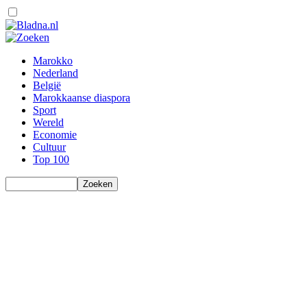
Marokko
Nederland
België
Marokkaanse diaspora
Sport
Wereld
Economie
Cultuur
Top 100