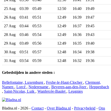
25 Aug
03:39
05:49
12:50
16:40
19:49
26 Aug
03:41
05:51
12:49
16:39
19:47
27 Aug
03:44
05:53
12:49
16:37
19:45
28 Aug
03:46
05:54
12:49
16:36
19:43
29 Aug
03:49
05:56
12:49
16:35
19:40
30 Aug
03:51
05:57
12:48
16:34
19:38
31 Aug
03:54
05:59
12:48
16:32
19:36
Gebedstijden in andere steden :
Bellefontaine, Luxemburg
,
Fexhe-le-Haut-Clocher
,
Clermont,
Namen
,
Lorcé
,
Nederename
,
Beveren-aan-den-Ijzer
,
Heppenbach
,
Saint-Nicolas, Luik
,
Wanfercée-Baulet
,
Leugnies
Bladna.nl - 2026 -
Contact
-
Over Bladna.nl
-
Privacybeleid
-
Ons