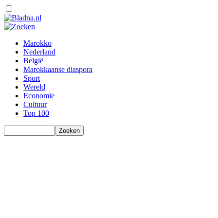
Marokko
Nederland
België
Marokkaanse diaspora
Sport
Wereld
Economie
Cultuur
Top 100