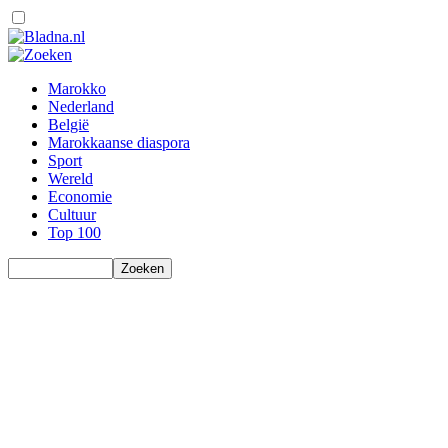
Marokko
Nederland
België
Marokkaanse diaspora
Sport
Wereld
Economie
Cultuur
Top 100