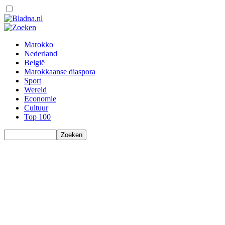
Marokko
Nederland
België
Marokkaanse diaspora
Sport
Wereld
Economie
Cultuur
Top 100