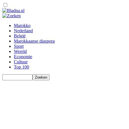
Marokko
Nederland
België
Marokkaanse diaspora
Sport
Wereld
Economie
Cultuur
Top 100