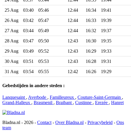
25 Aug
03:40
05:46
12:44
16:34
19:41
26 Aug
03:42
05:47
12:44
16:33
19:39
27 Aug
03:44
05:49
12:44
16:32
19:37
28 Aug
03:47
05:50
12:43
16:30
19:35
29 Aug
03:49
05:52
12:43
16:29
19:33
30 Aug
03:51
05:53
12:43
16:28
19:31
31 Aug
03:54
05:55
12:42
16:26
19:29
Gebedstijden in andere steden :
Lanquesaint
,
Averbode
,
Familleureux
,
Couture-Saint-Germain
,
Grand-Halleux
,
Brasmenil
,
Braibant
,
Custinne
,
Erezée
,
Hanret
Bladna.nl - 2026 -
Contact
-
Over Bladna.nl
-
Privacybeleid
-
Ons
team