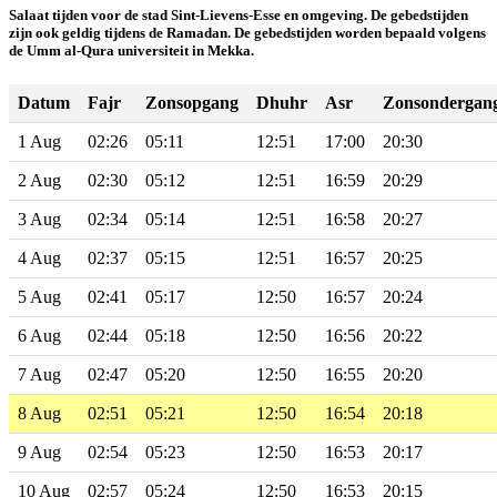
Salaat tijden voor de stad Sint-Lievens-Esse en omgeving. De gebedstijden
zijn ook geldig tijdens de Ramadan. De gebedstijden worden bepaald volgens
de Umm al-Qura universiteit in Mekka.
Datum
Fajr
Zonsopgang
Dhuhr
Asr
Zonsondergan
1 Aug
02:26
05:11
12:51
17:00
20:30
2 Aug
02:30
05:12
12:51
16:59
20:29
3 Aug
02:34
05:14
12:51
16:58
20:27
4 Aug
02:37
05:15
12:51
16:57
20:25
5 Aug
02:41
05:17
12:50
16:57
20:24
6 Aug
02:44
05:18
12:50
16:56
20:22
7 Aug
02:47
05:20
12:50
16:55
20:20
8 Aug
02:51
05:21
12:50
16:54
20:18
9 Aug
02:54
05:23
12:50
16:53
20:17
10 Aug
02:57
05:24
12:50
16:53
20:15