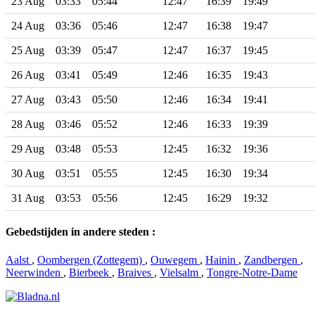
23 Aug
03:33
05:44
12:47
16:39
19:49
24 Aug
03:36
05:46
12:47
16:38
19:47
25 Aug
03:39
05:47
12:47
16:37
19:45
26 Aug
03:41
05:49
12:46
16:35
19:43
27 Aug
03:43
05:50
12:46
16:34
19:41
28 Aug
03:46
05:52
12:46
16:33
19:39
29 Aug
03:48
05:53
12:45
16:32
19:36
30 Aug
03:51
05:55
12:45
16:30
19:34
31 Aug
03:53
05:56
12:45
16:29
19:32
Gebedstijden in andere steden :
Aalst
,
Oombergen (Zottegem)
,
Ouwegem
,
Hainin
,
Zandbergen
,
Neerwinden
,
Bierbeek
,
Braives
,
Vielsalm
,
Tongre-Notre-Dame