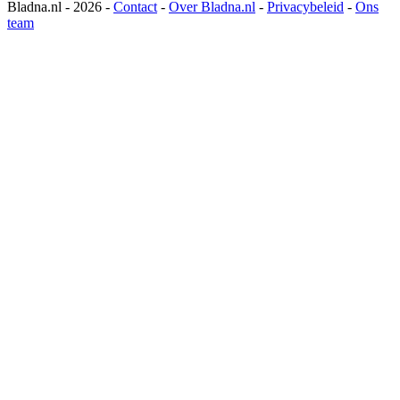
Bladna.nl - 2026 -
Contact
-
Over Bladna.nl
-
Privacybeleid
-
Ons
team