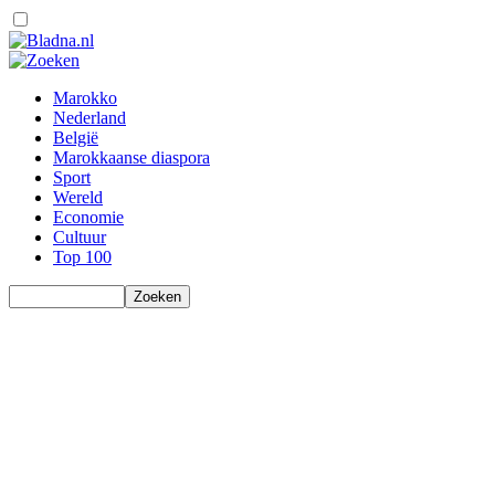
Marokko
Nederland
België
Marokkaanse diaspora
Sport
Wereld
Economie
Cultuur
Top 100