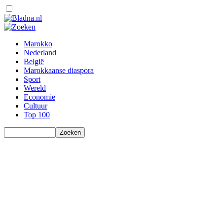
Marokko
Nederland
België
Marokkaanse diaspora
Sport
Wereld
Economie
Cultuur
Top 100