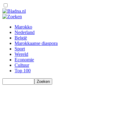
Marokko
Nederland
België
Marokkaanse diaspora
Sport
Wereld
Economie
Cultuur
Top 100