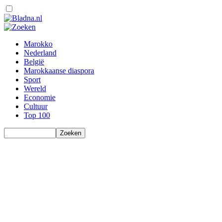
Marokko
Nederland
België
Marokkaanse diaspora
Sport
Wereld
Economie
Cultuur
Top 100