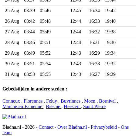
25 Aug
03:39
05:46
12:45
16:34
19:42
26 Aug
03:42
05:48
12:44
16:33
19:40
27 Aug
03:44
05:49
12:44
16:32
19:38
28 Aug
03:46
05:51
12:44
16:31
19:36
29 Aug
03:49
05:52
12:43
16:29
19:34
30 Aug
03:51
05:54
12:43
16:28
19:32
31 Aug
03:53
05:55
12:43
16:27
19:29
Gebedstijden in andere steden :
Conneux
,
Florennes
,
Feluy
,
Buvrinnes
,
Moen
,
Bornival
,
Marche-en-Famenne
,
Biesme
,
Heestert
,
Saint-Pierre
Bladna.nl - 2026 -
Contact
-
Over Bladna.nl
-
Privacybeleid
-
Ons
team