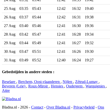
25 Aug
03:35
05:43
12:42
16:32
19:40
26 Aug
03:37
05:44
12:42
16:31
19:38
27 Aug
03:40
05:46
12:41
16:30
19:36
28 Aug
03:42
05:47
12:41
16:28
19:34
29 Aug
03:44
05:49
12:41
16:27
19:32
30 Aug
03:47
05:51
12:41
16:26
19:30
31 Aug
03:49
05:52
12:40
16:24
19:27
Gebedstijden in andere steden :
Beselare
,
Berchem, Oost-vlaanderen
,
Nijlen
,
Zétrud-Lumay
,
Beveren (Leie)
,
Roux-Miroir
,
Hensies
,
Oudergem
,
Warquignies
,
Attre
Bladna.nl - 2026 -
Contact
-
Over Bladna.nl
-
Privacybeleid
-
Ons