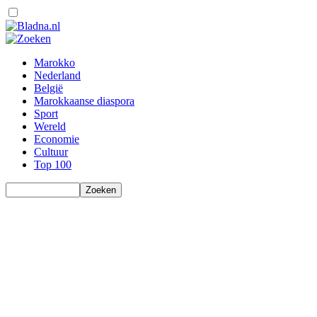
Marokko
Nederland
België
Marokkaanse diaspora
Sport
Wereld
Economie
Cultuur
Top 100