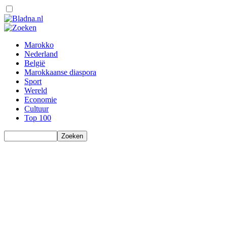
Marokko
Nederland
België
Marokkaanse diaspora
Sport
Wereld
Economie
Cultuur
Top 100