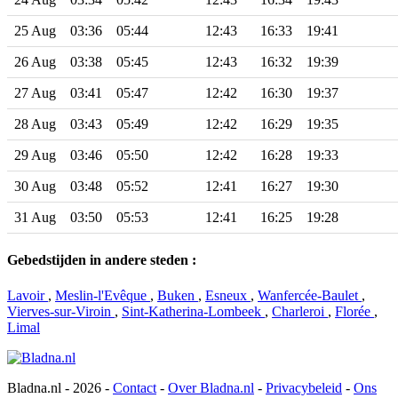
25 Aug
03:36
05:44
12:43
16:33
19:41
26 Aug
03:38
05:45
12:43
16:32
19:39
27 Aug
03:41
05:47
12:42
16:30
19:37
28 Aug
03:43
05:49
12:42
16:29
19:35
29 Aug
03:46
05:50
12:42
16:28
19:33
30 Aug
03:48
05:52
12:41
16:27
19:30
31 Aug
03:50
05:53
12:41
16:25
19:28
Gebedstijden in andere steden :
Lavoir
,
Meslin-l'Evêque
,
Buken
,
Esneux
,
Wanfercée-Baulet
,
Vierves-sur-Viroin
,
Sint-Katherina-Lombeek
,
Charleroi
,
Florée
,
Limal
Bladna.nl - 2026 -
Contact
-
Over Bladna.nl
-
Privacybeleid
-
Ons