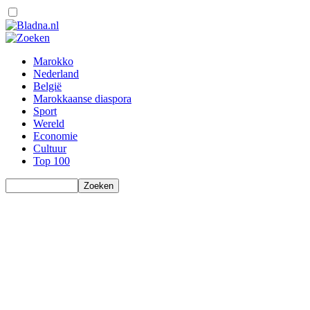
Marokko
Nederland
België
Marokkaanse diaspora
Sport
Wereld
Economie
Cultuur
Top 100