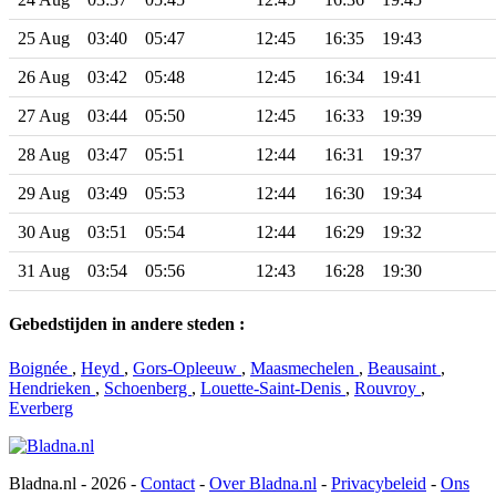
25 Aug
03:40
05:47
12:45
16:35
19:43
26 Aug
03:42
05:48
12:45
16:34
19:41
27 Aug
03:44
05:50
12:45
16:33
19:39
28 Aug
03:47
05:51
12:44
16:31
19:37
29 Aug
03:49
05:53
12:44
16:30
19:34
30 Aug
03:51
05:54
12:44
16:29
19:32
31 Aug
03:54
05:56
12:43
16:28
19:30
Gebedstijden in andere steden :
Boignée
,
Heyd
,
Gors-Opleeuw
,
Maasmechelen
,
Beausaint
,
Hendrieken
,
Schoenberg
,
Louette-Saint-Denis
,
Rouvroy
,
Everberg
Bladna.nl - 2026 -
Contact
-
Over Bladna.nl
-
Privacybeleid
-
Ons