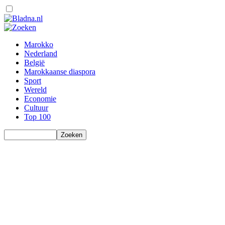
Marokko
Nederland
België
Marokkaanse diaspora
Sport
Wereld
Economie
Cultuur
Top 100