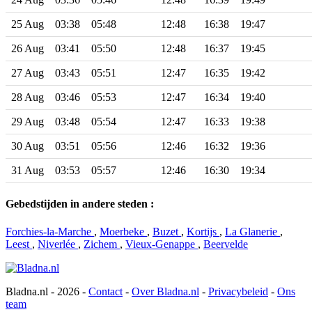
25 Aug
03:38
05:48
12:48
16:38
19:47
26 Aug
03:41
05:50
12:48
16:37
19:45
27 Aug
03:43
05:51
12:47
16:35
19:42
28 Aug
03:46
05:53
12:47
16:34
19:40
29 Aug
03:48
05:54
12:47
16:33
19:38
30 Aug
03:51
05:56
12:46
16:32
19:36
31 Aug
03:53
05:57
12:46
16:30
19:34
Gebedstijden in andere steden :
Forchies-la-Marche
,
Moerbeke
,
Buzet
,
Kortijs
,
La Glanerie
,
Leest
,
Niverlée
,
Zichem
,
Vieux-Genappe
,
Beervelde
Bladna.nl - 2026 -
Contact
-
Over Bladna.nl
-
Privacybeleid
-
Ons
team