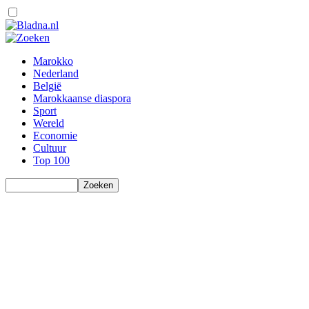
Marokko
Nederland
België
Marokkaanse diaspora
Sport
Wereld
Economie
Cultuur
Top 100