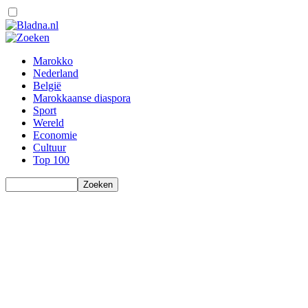
Marokko
Nederland
België
Marokkaanse diaspora
Sport
Wereld
Economie
Cultuur
Top 100