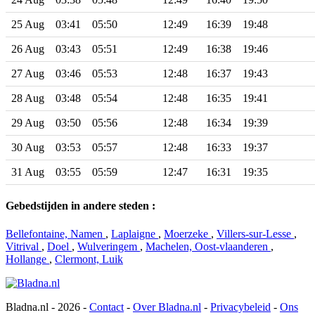
25 Aug
03:41
05:50
12:49
16:39
19:48
26 Aug
03:43
05:51
12:49
16:38
19:46
27 Aug
03:46
05:53
12:48
16:37
19:43
28 Aug
03:48
05:54
12:48
16:35
19:41
29 Aug
03:50
05:56
12:48
16:34
19:39
30 Aug
03:53
05:57
12:48
16:33
19:37
31 Aug
03:55
05:59
12:47
16:31
19:35
Gebedstijden in andere steden :
Bellefontaine, Namen
,
Laplaigne
,
Moerzeke
,
Villers-sur-Lesse
,
Vitrival
,
Doel
,
Wulveringem
,
Machelen, Oost-vlaanderen
,
Hollange
,
Clermont, Luik
Bladna.nl - 2026 -
Contact
-
Over Bladna.nl
-
Privacybeleid
-
Ons