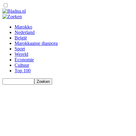
Marokko
Nederland
België
Marokkaanse diaspora
Sport
Wereld
Economie
Cultuur
Top 100