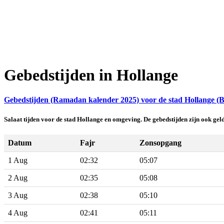
Gebedstijden in Hollange
Gebedstijden (Ramadan kalender 2025) voor de stad Hollange (B
Salaat tijden voor de stad Hollange en omgeving. De gebedstijden zijn ook ge
Datum
Fajr
Zonsopgang
1 Aug
02:32
05:07
2 Aug
02:35
05:08
3 Aug
02:38
05:10
4 Aug
02:41
05:11