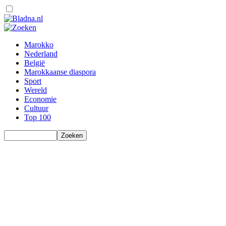
Marokko
Nederland
België
Marokkaanse diaspora
Sport
Wereld
Economie
Cultuur
Top 100