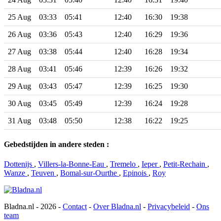
25 Aug
03:33
05:41
12:40
16:30
19:38
26 Aug
03:36
05:43
12:40
16:29
19:36
27 Aug
03:38
05:44
12:40
16:28
19:34
28 Aug
03:41
05:46
12:39
16:26
19:32
29 Aug
03:43
05:47
12:39
16:25
19:30
30 Aug
03:45
05:49
12:39
16:24
19:28
31 Aug
03:48
05:50
12:38
16:22
19:25
Gebedstijden in andere steden :
Dottenijs
,
Villers-la-Bonne-Eau
,
Tremelo
,
Ieper
,
Petit-Rechain
,
Wanze
,
Teuven
,
Bomal-sur-Ourthe
,
Epinois
,
Roy
Bladna.nl - 2026 -
Contact
-
Over Bladna.nl
-
Privacybeleid
-
Ons
team