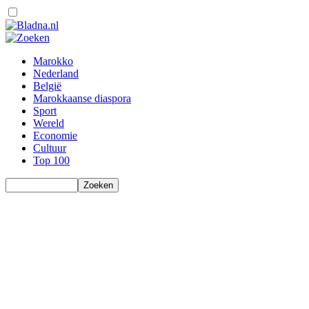
Marokko
Nederland
België
Marokkaanse diaspora
Sport
Wereld
Economie
Cultuur
Top 100