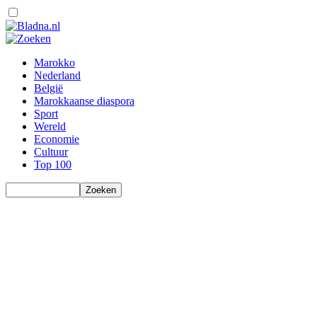
Marokko
Nederland
België
Marokkaanse diaspora
Sport
Wereld
Economie
Cultuur
Top 100