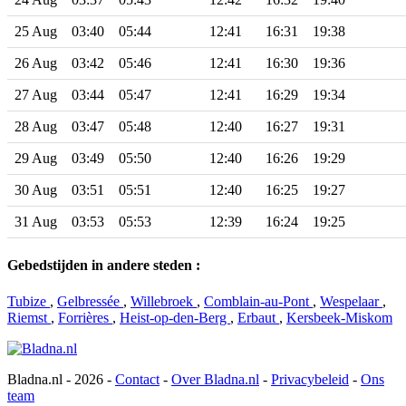
25 Aug
03:40
05:44
12:41
16:31
19:38
26 Aug
03:42
05:46
12:41
16:30
19:36
27 Aug
03:44
05:47
12:41
16:29
19:34
28 Aug
03:47
05:48
12:40
16:27
19:31
29 Aug
03:49
05:50
12:40
16:26
19:29
30 Aug
03:51
05:51
12:40
16:25
19:27
31 Aug
03:53
05:53
12:39
16:24
19:25
Gebedstijden in andere steden :
Tubize
,
Gelbressée
,
Willebroek
,
Comblain-au-Pont
,
Wespelaar
,
Riemst
,
Forrières
,
Heist-op-den-Berg
,
Erbaut
,
Kersbeek-Miskom
Bladna.nl - 2026 -
Contact
-
Over Bladna.nl
-
Privacybeleid
-
Ons
team