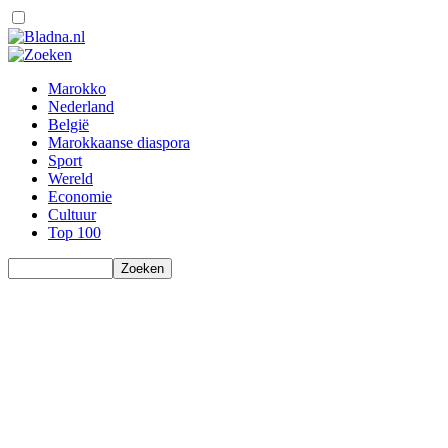
Marokko
Nederland
België
Marokkaanse diaspora
Sport
Wereld
Economie
Cultuur
Top 100