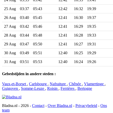
25 Aug
03:37
05:43
12:42
16:32
19:39
26 Aug
03:40
05:45
12:41
16:30
19:37
27 Aug
03:42
05:46
12:41
16:29
19:35
28 Aug
03:44
05:48
12:41
16:28
19:33
29 Aug
03:47
05:50
12:41
16:27
19:31
30 Aug
03:49
05:51
12:40
16:25
19:29
31 Aug
03:51
05:53
12:40
16:24
19:26
Gebedstijden in andere steden :
Vaux-et-Borset
,
Carlsbourg
,
Nafraiture
,
Chênée
,
Vlamertinge
,
Guigoven
,
Somme-Leuze
,
Roisin
,
Ferrières
,
Bertogne
Bladna.nl - 2026 -
Contact
-
Over Bladna.nl
-
Privacybeleid
-
Ons
team