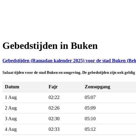
Gebedstijden in Buken
Gebedstijden (Ramadan kalender 2025) voor de stad Buken (Belg
Salaat tijden voor de stad Buken en omgeving. De gebedstijden zijn ook geld
Datum
Fajr
Zonsopgang
1 Aug
02:22
05:07
2 Aug
02:26
05:09
3 Aug
02:30
05:10
4 Aug
02:33
05:12