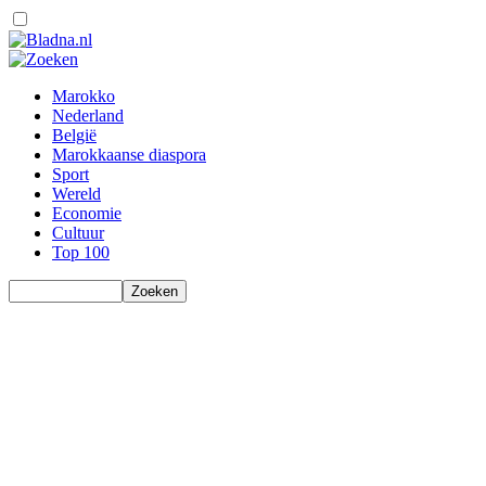
Marokko
Nederland
België
Marokkaanse diaspora
Sport
Wereld
Economie
Cultuur
Top 100