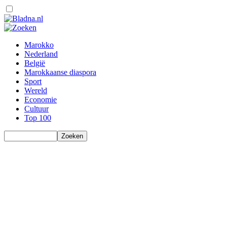
Marokko
Nederland
België
Marokkaanse diaspora
Sport
Wereld
Economie
Cultuur
Top 100