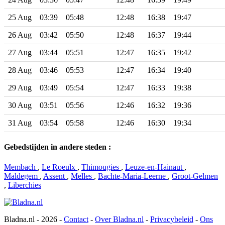
25 Aug
03:39
05:48
12:48
16:38
19:47
26 Aug
03:42
05:50
12:48
16:37
19:44
27 Aug
03:44
05:51
12:47
16:35
19:42
28 Aug
03:46
05:53
12:47
16:34
19:40
29 Aug
03:49
05:54
12:47
16:33
19:38
30 Aug
03:51
05:56
12:46
16:32
19:36
31 Aug
03:54
05:58
12:46
16:30
19:34
Gebedstijden in andere steden :
Membach
,
Le Roeulx
,
Thimougies
,
Leuze-en-Hainaut
,
Maldegem
,
Assent
,
Melles
,
Bachte-Maria-Leerne
,
Groot-Gelmen
,
Liberchies
Bladna.nl - 2026 -
Contact
-
Over Bladna.nl
-
Privacybeleid
-
Ons