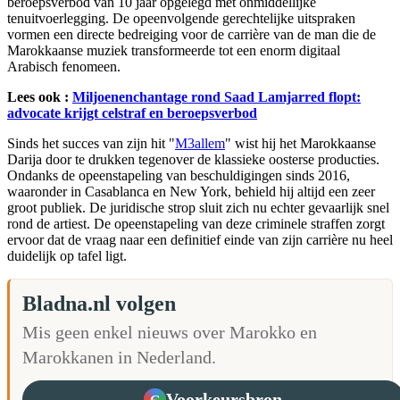
beroepsverbod van 10 jaar opgelegd met onmiddellijke
tenuitvoerlegging. De opeenvolgende gerechtelijke uitspraken
vormen een directe bedreiging voor de carrière van de man die de
Marokkaanse muziek transformeerde tot een enorm digitaal
Arabisch fenomeen.
Lees ook :
Miljoenenchantage rond Saad Lamjarred flopt:
advocate krijgt celstraf en beroepsverbod
Sinds het succes van zijn hit "
M3allem
" wist hij het Marokkaanse
Darija door te drukken tegenover de klassieke oosterse producties.
Ondanks de opeenstapeling van beschuldigingen sinds 2016,
waaronder in Casablanca en New York, behield hij altijd een zeer
groot publiek. De juridische strop sluit zich nu echter gevaarlijk snel
rond de artiest. De opeenstapeling van deze criminele straffen zorgt
ervoor dat de vraag naar een definitief einde van zijn carrière nu heel
duidelijk op tafel ligt.
Bladna.nl volgen
Mis geen enkel nieuws over Marokko en
Marokkanen in Nederland.
Voorkeursbron
G