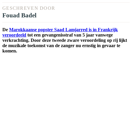
GESCHREVEN DOOR
Fouad Badel
De
Marokkaanse popster Saad Lamjarred is in Frankrijk
veroordeeld
tot een gevangenisstraf van 5 jaar vanwege
verkrachting. Door deze tweede zware veroordeling op rij lijkt
de muzikale toekomst van de zanger nu ernstig in gevaar te
komen.