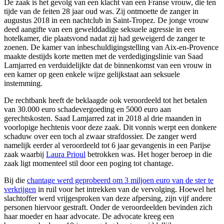
De zaak is het gevolg van een klacht van een Franse vrouw, die ten
tijde van de feiten 28 jaar oud was. Zij ontmoette de zanger in
augustus 2018 in een nachtclub in Saint-Tropez. De jonge vrouw
deed aangifte van een gewelddadige seksuele agressie in een
hotelkamer, die plaatsvond nadat zij had geweigerd de zanger te
zoenen. De kamer van inbeschuldigingstelling van Aix-en-Provence
maakte destijds korte metten met de verdedigingslinie van Saad
Lamjarred en verduidelijkte dat de binnenkomst van een vrouw in
een kamer op geen enkele wijze gelijkstaat aan seksuele
instemming.
De rechtbank heeft de beklaagde ook veroordeeld tot het betalen
van 30.000 euro schadevergoeding en 5000 euro aan
gerechtskosten. Saad Lamjarred zat in 2018 al drie maanden in
voorlopige hechtenis voor deze zaak. Dit vonnis werpt een donkere
schaduw over een toch al zwaar strafdossier. De zanger werd
namelijk eerder al veroordeeld tot 6 jaar gevangenis in een Parijse
zaak waarbij
Laura Prioul
betrokken was. Het hoger beroep in die
zaak ligt momenteel stil door een poging tot chantage.
Bij die
chantage werd geprobeerd om 3 miljoen euro van de ster te
verkrijgen
in ruil voor het intrekken van de vervolging. Hoewel het
slachtoffer werd vrijgesproken van deze afpersing, zijn vijf andere
personen hiervoor gestraft. Onder de veroordeelden bevinden zich
haar moeder en haar advocate. De advocate kreeg een