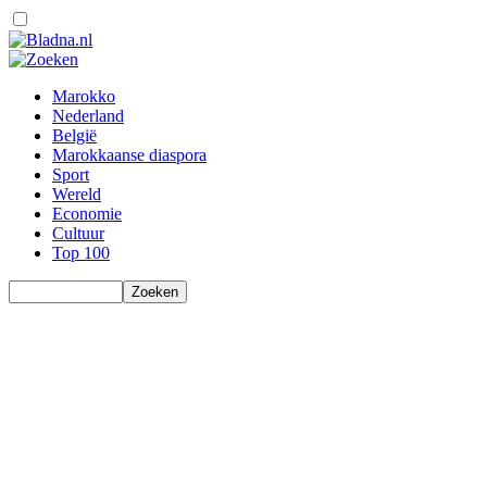
Marokko
Nederland
België
Marokkaanse diaspora
Sport
Wereld
Economie
Cultuur
Top 100