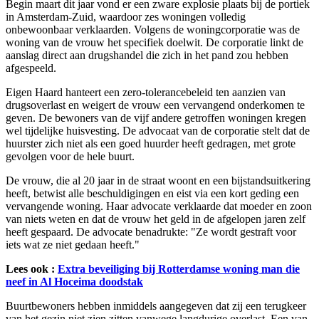
Begin maart dit jaar vond er een zware explosie plaats bij de portiek
in Amsterdam-Zuid, waardoor zes woningen volledig
onbewoonbaar verklaarden. Volgens de woningcorporatie was de
woning van de vrouw het specifiek doelwit. De corporatie linkt de
aanslag direct aan drugshandel die zich in het pand zou hebben
afgespeeld.
Eigen Haard hanteert een zero-tolerancebeleid ten aanzien van
drugsoverlast en weigert de vrouw een vervangend onderkomen te
geven. De bewoners van de vijf andere getroffen woningen kregen
wel tijdelijke huisvesting. De advocaat van de corporatie stelt dat de
huurster zich niet als een goed huurder heeft gedragen, met grote
gevolgen voor de hele buurt.
De vrouw, die al 20 jaar in de straat woont en een bijstandsuitkering
heeft, betwist alle beschuldigingen en eist via een kort geding een
vervangende woning. Haar advocate verklaarde dat moeder en zoon
van niets weten en dat de vrouw het geld in de afgelopen jaren zelf
heeft gespaard. De advocate benadrukte: "Ze wordt gestraft voor
iets wat ze niet gedaan heeft."
Lees ook :
Extra beveiliging bij Rotterdamse woning man die
neef in Al Hoceima doodstak
Buurtbewoners hebben inmiddels aangegeven dat zij een terugkeer
van het gezin niet zien zitten vanwege langdurige overlast. Een van