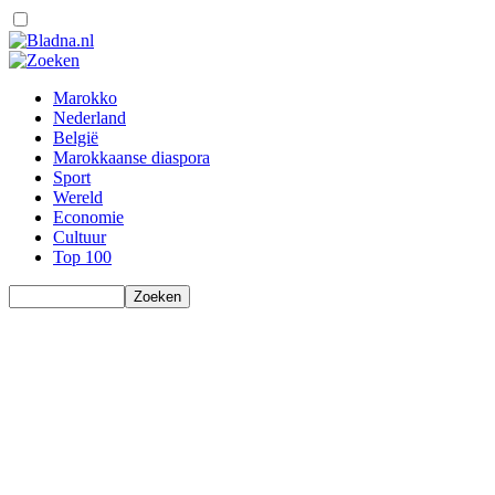
Marokko
Nederland
België
Marokkaanse diaspora
Sport
Wereld
Economie
Cultuur
Top 100