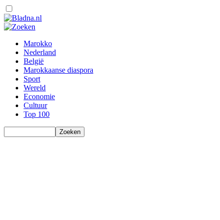
Marokko
Nederland
België
Marokkaanse diaspora
Sport
Wereld
Economie
Cultuur
Top 100